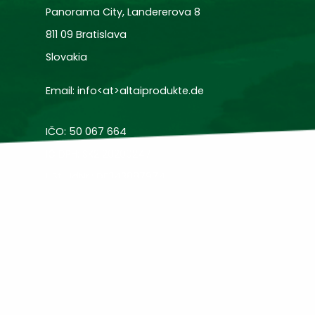
Panorama City, Landererova 8
811 09 Bratislava
Slovakia
Email:
info<at>altaiprodukte.de
IČO: 50 067 664
IČ DPH: SK2120200247
USt.-IdNr.: DE343887974
ATU 82170909
© 2026
Altaiprodukte.de
|
AGB
|
DATENSCHUTZ
|
IMPRESSUM
|
COOKIE-EINSTELLUNGEN
Created by