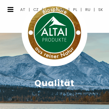
AT
|
CZ
|
DE
|
HU
|
PL
|
RU
|
SK
Qualität